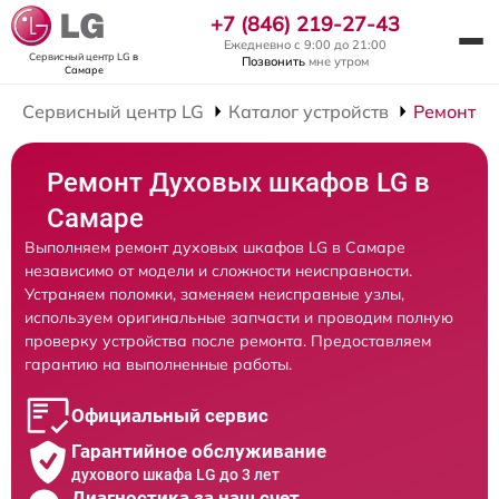
+7 (846) 219-27-43
Ежедневно с 9:00 до 21:00
Сервисный центр LG
в
Позвонить
мне утром
Самаре
Сервисный центр LG
Каталог устройств
Ремонт Д
Ремонт Духовых шкафов LG в
Самаре
Выполняем ремонт духовых шкафов LG в Самаре
независимо от модели и сложности неисправности.
Устраняем поломки, заменяем неисправные узлы,
используем оригинальные запчасти и проводим полную
проверку устройства после ремонта. Предоставляем
гарантию на выполненные работы.
Официальный сервис
Гарантийное обслуживание
духового шкафа LG до 3 лет
Диагностика за наш счет,